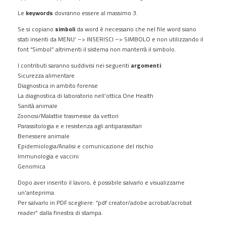
Le
keywords
dovranno essere al massimo 3.
Se si copiano
simboli
da word è necessario che nel file word siano
stati inseriti da MENU’ –> INSERISCI –> SIMBOLO e non utilizzando il
font “Simbol” altrimenti il sistema non manterrà il simbolo.
I contributi saranno suddivisi nei seguenti
argomenti
:
Sicurezza alimentare
Diagnostica in ambito forense
La diagnostica di laboratorio nell’ottica One Health
Sanità animale
Zoonosi/Malattie trasmesse da vettori
Parassitologia e e resistenza agli antiparassitari
Benessere animale
Epidemiologia/Analisi e comunicazione del rischio
Immunologia e vaccini
Genomica
Dopo aver inserito il lavoro, è possibile salvarlo e visualizzarne
un’anteprima.
Per salvarlo in PDF scegliere: “pdf creator/adobe acrobat/acrobat
reader” dalla finestra di stampa.