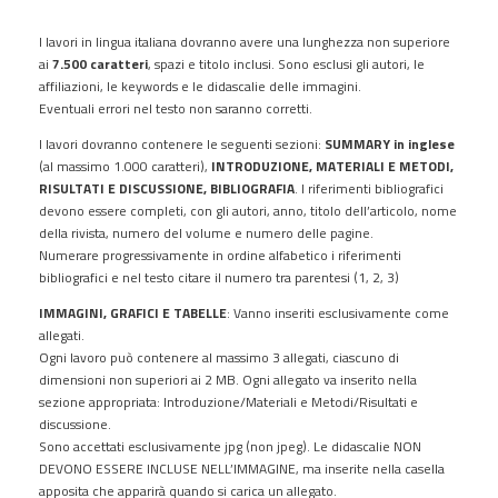
I lavori in lingua italiana dovranno avere una lunghezza non superiore
ai
7.500 caratteri
, spazi e titolo inclusi. Sono esclusi gli autori, le
affiliazioni, le keywords e le didascalie delle immagini.
Eventuali errori nel testo non saranno corretti.
I lavori dovranno contenere le seguenti sezioni:
SUMMARY in inglese
(al massimo 1.000 caratteri),
INTRODUZIONE, MATERIALI E METODI,
RISULTATI E DISCUSSIONE, BIBLIOGRAFIA
. I riferimenti bibliografici
devono essere completi, con gli autori, anno, titolo dell’articolo, nome
della rivista, numero del volume e numero delle pagine.
Numerare progressivamente in ordine alfabetico i riferimenti
bibliografici e nel testo citare il numero tra parentesi (1, 2, 3)
IMMAGINI, GRAFICI E TABELLE
: Vanno inseriti esclusivamente come
allegati.
Ogni lavoro può contenere al massimo 3 allegati, ciascuno di
dimensioni non superiori ai 2 MB. Ogni allegato va inserito nella
sezione appropriata: Introduzione/Materiali e Metodi/Risultati e
discussione.
Sono accettati esclusivamente jpg (non jpeg). Le didascalie NON
DEVONO ESSERE INCLUSE NELL’IMMAGINE, ma inserite nella casella
apposita che apparirà quando si carica un allegato.