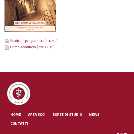
Scarica il programma (
)
1.32 MB
Primo Annuncio (288.66
)
Kb
HOME
AREA SOCI
BORSE DI STUDIO
NEWS
CONTATTI
Facebook
Instagra
Linked