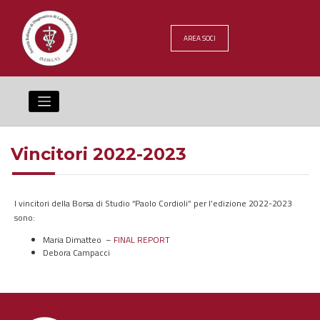
Skip
to
content
AREA SOCI
Vincitori 2022-2023
I vincitori della Borsa di Studio “Paolo Cordioli” per l’edizione 2022-2023
sono:
Maria Dimatteo –
FINAL REPORT
Debora Campacci