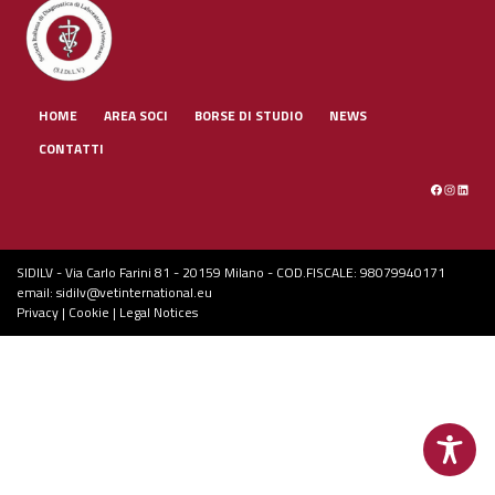
HOME
AREA SOCI
BORSE DI STUDIO
NEWS
CONTATTI
Facebook
Instagra
Linked
SIDILV - Via Carlo Farini 81 - 20159 Milano - COD.FISCALE: 98079940171
email:
sidilv@vetinternational.eu
Privacy
|
Cookie
|
Legal Notices