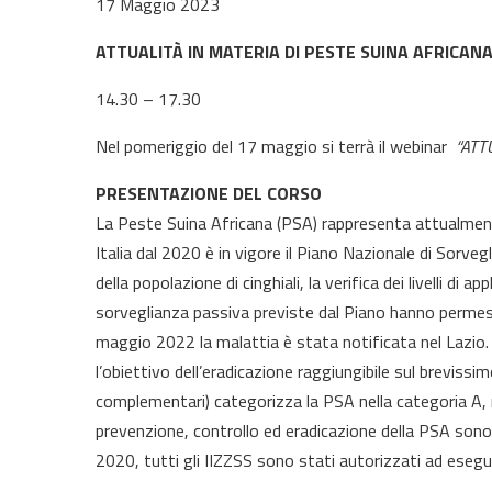
17 Maggio 2023
ATTUALITÀ IN MATERIA DI PESTE SUINA AFRICAN
14.30 – 17.30
Nel pomeriggio del 17 maggio si terrà il webinar
“ATT
PRESENTAZIONE DEL CORSO
La Peste Suina Africana (PSA) rappresenta attualmente 
Italia dal 2020 è in vigore il Piano Nazionale di Sorveg
della popolazione di cinghiali, la verifica dei livelli d
sorveglianza passiva previste dal Piano hanno permesso
maggio 2022 la malattia è stata notificata nel Lazio.
l’obiettivo dell’eradicazione raggiungibile sul brevis
complementari) categorizza la PSA nella categoria A, r
prevenzione, controllo ed eradicazione della PSA sono 
2020, tutti gli IIZZSS sono stati autorizzati ad esegui