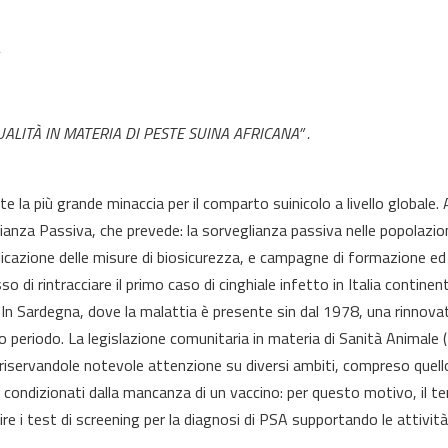
A
UALITÀ IN MATERIA DI PESTE SUINA AFRICANA” .
la più grande minaccia per il comparto suinicolo a livello globale. 
lianza Passiva, che prevede: la sorveglianza passiva nelle popolazioni 
i applicazione delle misure di biosicurezza, e campagne di formazione e
 di rintracciare il primo caso di cinghiale infetto in Italia contin
 In Sardegna, dove la malattia è presente sin dal 1978, una rinnov
simo periodo. La legislazione comunitaria in materia di Sanità Anim
iservandole notevole attenzione su diversi ambiti, compreso quello de
condizionati dalla mancanza di un vaccino: per questo motivo, il tem
re i test di screening per la diagnosi di PSA supportando le attivit